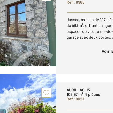
Ref : 8985
Jussac, maison de 107 m² 
de 563 m², offrant un age
espaces de vie. Le rez-d
garage avec deux portes, d
Voir 
AURILLAC 15
2
102,97 m
, 5 pièces
Ref : 9021