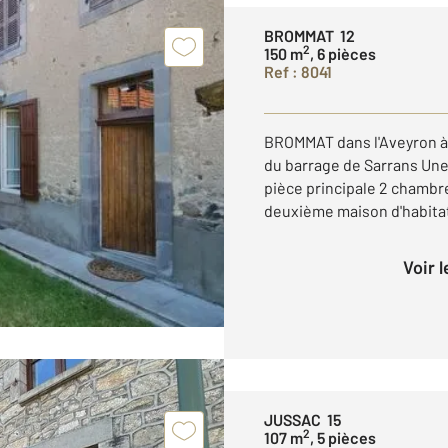
BROMMAT 12
2
150 m
, 6 pièces
Ref : 8041
BROMMAT dans l'Aveyron à
du barrage de Sarrans Un
pièce principale 2 chambre
deuxième maison d'habitati
Voir 
JUSSAC 15
2
107 m
, 5 pièces