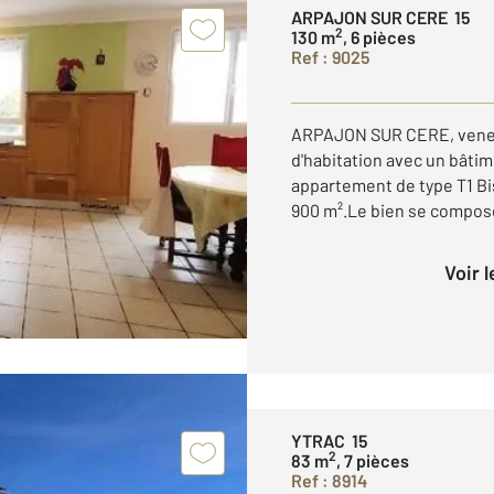
ARPAJON SUR CERE 15
2
130 m
, 6 pièces
Ref : 9025
ARPAJON SUR CERE, venez
d'habitation avec un bâtim
appartement de type T1 Bis
900 m².Le bien se compose
Voir 
YTRAC 15
2
83 m
, 7 pièces
Ref : 8914