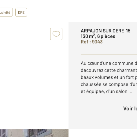
usivité
DPE
ARPAJON SUR CERE 15
2
130 m
, 6 pièces
Ref : 9043
Au cœur d'une commune dy
découvrez cette charmant
beaux volumes et un fort 
chaussée se compose d'un
et équipée, d'un salon ...
Voir 