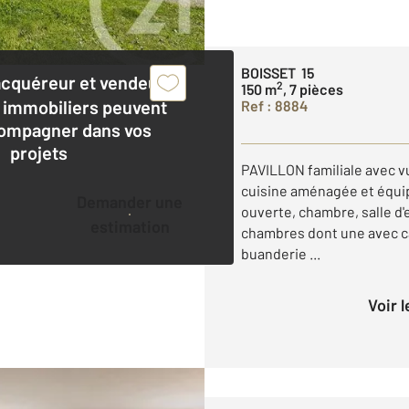
BOISSET 15
acquéreur et vendeur,
2
150 m
, 7 pièces
 immobiliers peuvent
Ref : 8884
ompagner dans vos
projets
PAVILLON familiale avec v
cuisine aménagée et équi
Demander une
ouverte, chambre, salle d'
estimation
chambres dont une avec cab
buanderie ...
Voir 