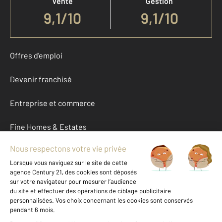
Vente
Gestion
9,1
/
10
9,1/10
Offres d'emploi
Devenir franchisé
Entreprise et commerce
Fine Homes & Estates
À propos
International
Nous contacter