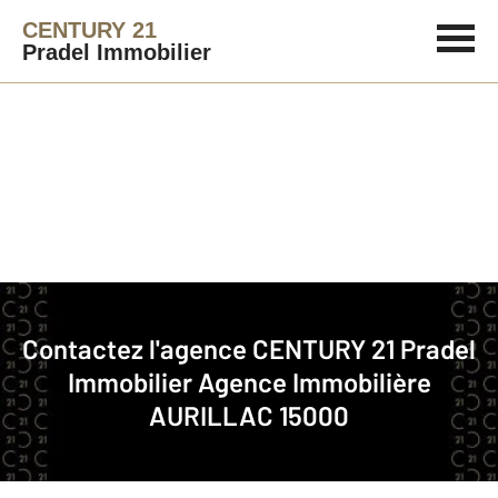
CENTURY 21
Pradel Immobilier
Agence immobilière
Contact
Contactez l'agence
CENTURY 21 Pradel
Notre agence à AURILLAC
Immobilier
Agence Immobilière
AURILLAC 15000