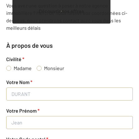
Vous avez une question à poser à notre agence
Découvrir nos offres
immobilière ? Merci de nous laisser vos coordonnées ci-
dessous, nous prendrons contact avec vous dans les
meilleurs délais
À propos de vous
Civilité
*
Madame
Monsieur
Votre Nom
*
Votre Prénom
*