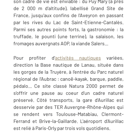
son cadre de vie est enviable : du Puy Mary (à près
de 2 000 m d’altitude), labellisé Grand Site de
France, jusqu'aux confins de l'Aveyron en passant
par les rives du Lac de Saint-Etienne-Cantalès.
Parmi ses autres points forts, la gastronomie : la
truffade, le pounti (une terrine), la salaison, les
fromages auvergnats AOP, la viande Salers...
Pour profiter d'
activités nautiques
variées,
direction la Base nautique de Lanau, située dans
les gorges de la Truyère, à l'entrée du Parc naturel
régional de l'Aubrac : canoë-kayak, barque, paddle,
pédalo... Ce site classé Natura 2000 permet de
s'offrir une pause au coeur d'un cadre naturel
préservé. Côté transports, la gare d'Aurillac est
desservie par des TER Auvergne-Rhône-Alpes qui
se rendent vers Toulouse-Matabiau, Clermont-
Ferrand et Brive-la-Gaillarde. L'aéroport d'Aurillac
est relié à Paris-Orly par trois vols quotidiens.