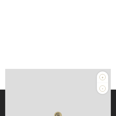
+
-
Parlons de vous, parlons biens