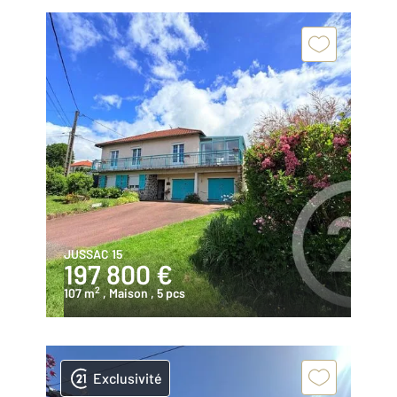
JUSSAC 15
197 800 €
2
107 m
, Maison
, 5 pcs
Exclusivité