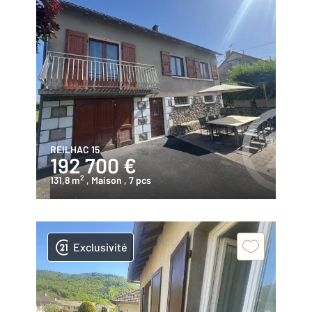
REILHAC 15
192 700 €
2
131,8 m
, Maison
, 7 pcs
Exclusivité